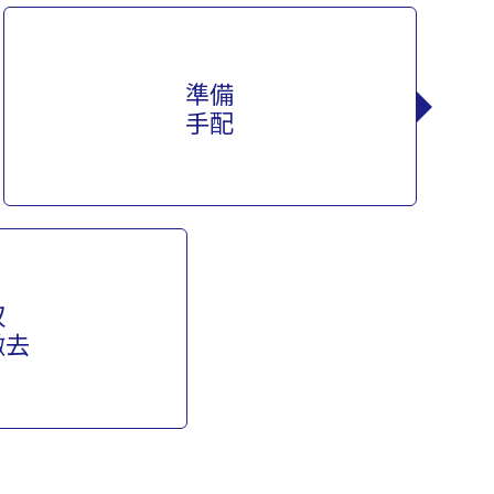
準備
手配
収
撤去