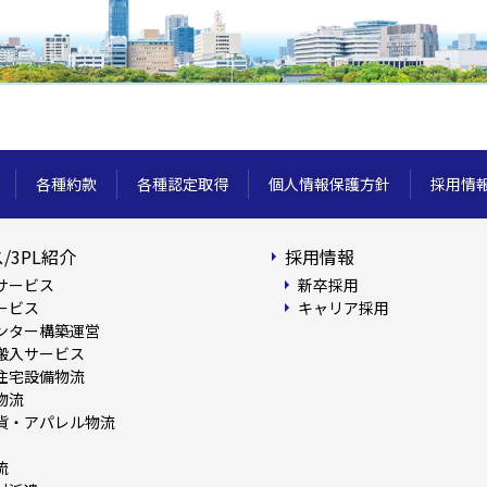
各種約款
各種認定取得
個人情報保護方針
採用情
/3PL紹介
採用情報
サービス
新卒採用
ービス
キャリア採用
ンター構築運営
搬入サービス
住宅設備物流
物流
貨・アパレル物流
流