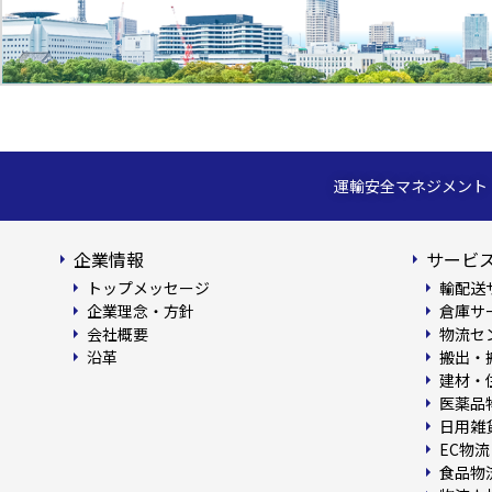
運輸安全マネジメント
企業情報
サービス
トップメッセージ
輸配送
企業理念・方針
倉庫サ
会社概要
物流セ
沿革
搬出・
建材・
医薬品
日用雑
EC物流
食品物