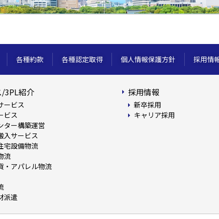
各種約款
各種認定取得
個人情報保護方針
採用情
/3PL紹介
採用情報
サービス
新卒採用
ービス
キャリア採用
ンター構築運営
搬入サービス
住宅設備物流
物流
貨・アパレル物流
流
材派遣