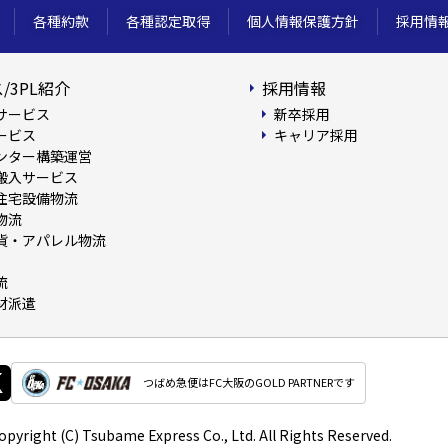
各種約款
各種認定取得
個人情報保護方針
採用情
/3PL紹介
採用情報
サービス
新卒採用
ービス
キャリア採用
ンター構築運営
搬入サービス
住宅設備物流
物流
貨・アパレル物流
流
材派遣
つばめ急便はFC大阪のGOLD PARTNERです
opyright (C)
Tsubame Express Co., Ltd.
All Rights Reserved.