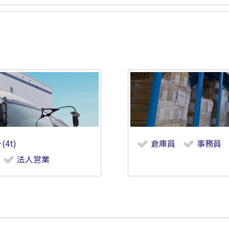
4t)
倉庫員
事務員
法人営業