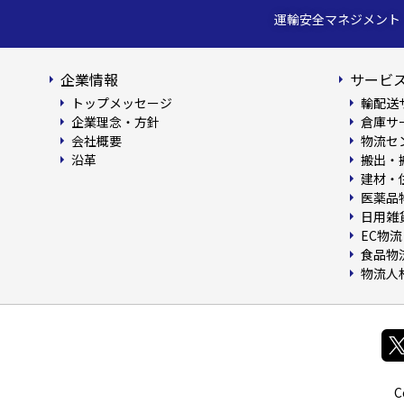
運輸安全マネジメント
企業情報
サービス
トップメッセージ
輸配送
企業理念・方針
倉庫サ
会社概要
物流セ
沿革
搬出・
建材・
医薬品
日用雑
EC物流
食品物
物流人
C