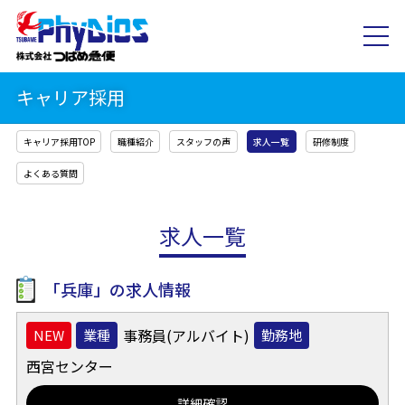
キャリア採用
キャリア採用TOP
職種紹介
スタッフの声
求人一覧
研修制度
よくある質問
求人一覧
「
兵庫
」の求人情報
事務員(アルバイト)
業種
勤務地
西宮センター
詳細確認