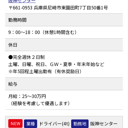
阪神センター
661-0953
兵庫県尼崎市東園田町7丁目50番1号
勤務時間
9：00～18：00（休憩1時間含む）
休日
●完全週休２日制
土曜、日曜、祝日、ＧＷ・夏季・年末年始など
※年5回程土曜出勤有（有休奨励日）
給与
月給：25～30万円
（経験を考慮して優遇します）
ドライバー(4t)
阪神センター
業種
勤務地