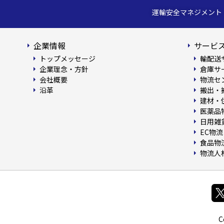
運輸安全マネジメント
企業情報
サービス
トップメッセージ
輸配送
企業理念・方針
倉庫サ
会社概要
物流セ
沿革
搬出・
建材・
医薬品
日用雑
EC物流
食品物
物流人
C