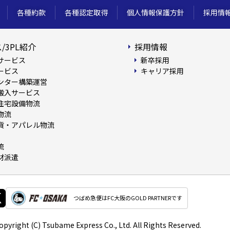
各種約款
各種認定取得
個人情報保護方針
採用情
/3PL紹介
採用情報
サービス
新卒採用
ービス
キャリア採用
ンター構築運営
搬入サービス
住宅設備物流
物流
貨・アパレル物流
流
材派遣
つばめ急便はFC大阪のGOLD PARTNERです
opyright (C)
Tsubame Express Co., Ltd.
All Rights Reserved.